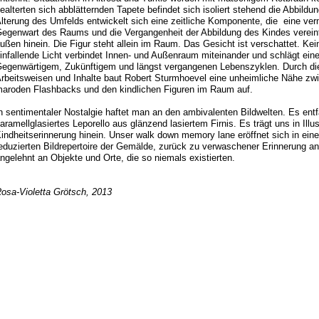
ealterten sich abblätternden Tapete befindet sich isoliert stehend die Abbildu
lterung des Umfelds entwickelt sich eine zeitliche Komponente, die eine ver
egenwart des Raums und die Vergangenheit der Abbildung des Kindes vereint. 
ußen hinein. Die Figur steht allein im Raum. Das Gesicht ist verschattet. Kei
infallende Licht verbindet Innen-
und Außenraum miteinander und schlägt ein
egenwärtigem, Zukünftigem und längst vergangenen Lebenszyklen. Durch di
rbeitsweisen und Inhalte baut Robert Sturmhoevel eine unheimliche Nähe zw
aroden Flashbacks und den kindlichen Figuren im Raum auf.
n sentimentaler Nostalgie haftet man an den ambivalenten Bildwelten. Es entfa
aramellglasiertes Leporello aus glänzend lasiertem Firnis. Es trägt uns in Illu
indheitserinnerung hinein. Unser walk down memory lane eröffnet sich in eine
eduzierten Bildrepertoire der Gemälde, zurück zu verwaschener Erinnerung an d
ngelehnt an Objekte und Orte, die so niemals existierten.
osa-
Violetta Grötsch, 2013