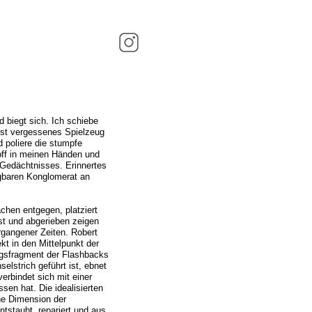
 biegt sich. Ich schiebe
ngst vergessenes Spielzeug
 poliere die stumpfe
off in meinen Händen und
s Gedächtnisses. Erinnertes
ngbaren Konglomerat an
chen entgegen, platziert
st und abgerieben zeigen
rgangener Zeiten. Robert
kt in den Mittelpunkt der
ngsfragment der Flashbacks
elstrich geführt ist, ebnet
erbindet sich mit einer
sen hat. Die idealisierten
che Dimension der
tstaubt, repariert und aus