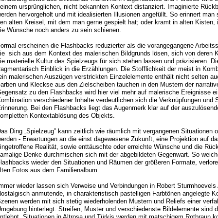
einem ursprünglichen, nicht bekannten Kontext distanziert. Imaginierte Rückb
erden hervorgeholt und mit idealisierten Illusionen angefüllt. So erinnert man 
en alten Kreisel, mit dem man gerne gespielt hat; oder kramt in alten Kisten
ie Wünsche noch anders zu sein schienen.
ormal erscheinen die Flashbacks reduzierter als die vorangegangene Arbeitss
ie sich aus dem Kontext des malerischen Bildgrunds lösen, sich von deren
ie materielle Kultur des Spielzeugs für sich stehen lassen und präzisieren. D
ragmentarisch Einblick in die Erzählungen. Die Stofflichkeit der meist in Komb
ein malerischen Auszügen verstrickten Einzelelemente enthält nicht selten a
arben und Kleckse aus den Zielscheiben tauchen in den Mustern der narrative
egensatz zu den Flashbacks wird hier viel mehr auf malerische Ereignisse e
ombination verschiedener Inhalte verdeutlichen sich die Verknüpfungen und 
rinnerung. Bei den Flashbacks liegt das Augenmerk klar auf der auszulösen
ompletten Kontextablösung des Objekts.
as Ding „Spielzeug” kann zeitlich wie räumlich mit vergangenen Situationen 
erden -
Erwartungen an die einst dagewesene Zukunft, eine Projektion auf das
ingetroffene Realität, sowie enttäuschte oder erreichte Wünsche und die Rüc
amalige Denke durchmischen sich mit der abgebildeten Gegenwart. So weich
lashbacks wieder den Situationen und Räumen der größeren Formate, verloren
lten Fotos aus dem Familienalbum.
mmer wieder lassen sich Verweise und Verbindungen in Robert Sturmhoevels 
ostalgisch anmutende, in charakteristisch pastelligen Farbtönen angelegte K
zenen werden mit sich stetig wiederholenden Mustern und Reliefs einer verfa
mgebung hinterlegt. Streifen, Muster und verschiedenste Bildelemente sind d
ntlehnt. Situationen in Altrosa und Türkis werden mit matschigem Rotbraun ko