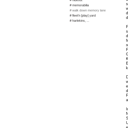
# hideout
s
# memorabilia
w
# walk down memory lane
d
# fleet'n [play] yard
d
# harlekins, ...
F
s
d
f
r
F
G
K
E
k
D
w
e
d
F
a
I
N
S
U
e