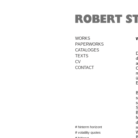
WORKS
PAPERWORKS
CATALOGES
D
TEXTS
d
CV
a
CONTACT
O
m
ü
E
B
s
s
S
B
f
d
# hinterm horizont
r
W
# volatility quotes
B