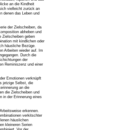
licke an die Kindheit
sich vielleicht zurück an
, in denen das Leben und
erie der Zielscheiben, da
 Komposition abheben und
ie Zielscheiben geben
ination mit kindlichen oder
uch häusliche Bezüge.
n Arbeiten wieder auf. Im
ingegangen. Durch die
Schichtungen der
den Reminiszenz und einer
oder Emotionen verknüpft
 jetzige Selbst, die
kerinnerung an die
en die Zielscheiben und
 in der Erinnerung eines
Arbeitsweise erkennen.
ombinationen verkitschter
llenen häuslichen
en kleineren Serien
mbiniert. Vor der