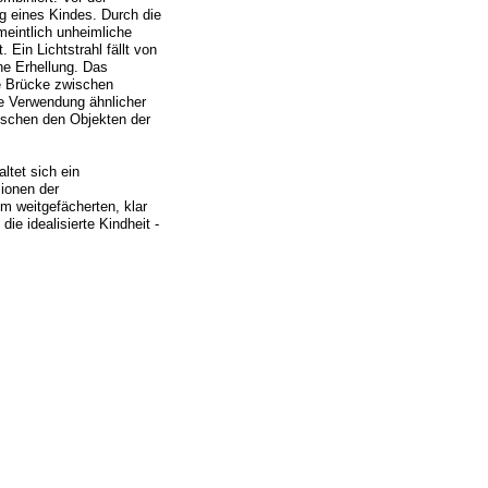
ng eines Kindes. Durch die
meintlich unheimliche
Ein Lichtstrahl fällt von
ne Erhellung. Das
e Brücke zwischen
e Verwendung ähnlicher
ischen den Objekten der
ltet sich ein
sionen der
m weitgefächerten, klar
ie idealisierte Kindheit -