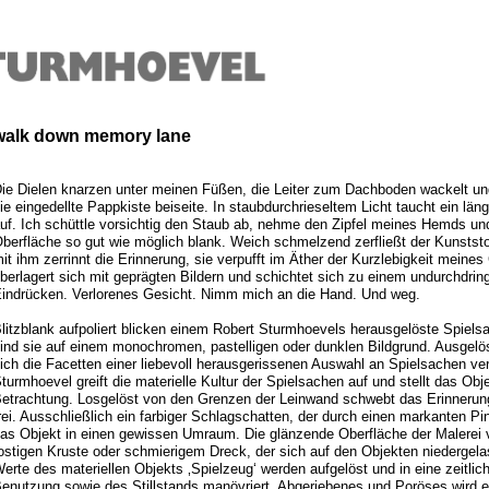
walk down memory lane
ie Dielen knarzen unter meinen Füßen, die Leiter zum Dachboden wackelt und
ie eingedellte Pappkiste beiseite. In staubdurchrieseltem Licht taucht ein lä
uf. Ich schüttle vorsichtig den Staub ab, nehme den Zipfel meines Hemds und
berfläche so gut wie möglich blank. Weich schmelzend zerfließt der Kunstst
it ihm zerrinnt die Erinnerung, sie verpufft im Äther der Kurzlebigkeit meine
berlagert sich mit geprägten Bildern und schichtet sich zu einem undurchdri
indrücken. Verlorenes Gesicht. Nimm mich an die Hand. Und weg.
litzblank aufpoliert blicken einem Robert Sturmhoevels herausgelöste Spielsa
ind sie auf einem monochromen, pastelligen oder dunklen Bildgrund. Ausgelö
ich die Facetten einer liebevoll herausgerissenen Auswahl an Spielsachen ve
turmhoevel greift die materielle Kultur der Spielsachen auf und stellt das Obje
etrachtung. Losgelöst von den Grenzen der Leinwand schwebt das Erinneru
rei. Ausschließlich ein farbiger Schlagschatten, der durch einen markanten Pins
as Objekt in einen gewissen Umraum. Die glänzende Oberfläche der Malerei v
ostigen Kruste oder schmierigem Dreck, der sich auf den Objekten niedergelas
erte des materiellen Objekts ‚Spielzeug‘ werden aufgelöst und in eine zeitli
enutzung sowie des Stillstands manövriert. Abgeriebenes und Poröses wird en