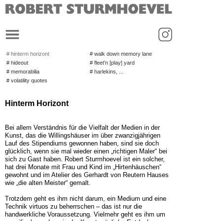
_
# hinterm horizont
# walk down memory lane
# hideout
# fleet'n [play] yard
# memorabilia
# harlekins, ...
# volatility quotes
Hinterm Horizont
Bei allem Verständnis für die Vielfalt der Medien in der
Kunst, das die Willingshäuser im über zwanzigjährigen
Lauf des Stipendiums gewonnen haben, sind sie doch
glücklich, wenn sie mal wieder einen „richtigen Maler“ bei
sich zu Gast haben. Robert Sturmhoevel ist ein solcher,
hat drei Monate mit Frau und Kind im „Hirtenhäuschen“
gewohnt und im Atelier des Gerhardt von Reutern Hauses
wie „die alten Meister“ gemalt.
Trotzdem geht es ihm nicht darum, ein Medium und eine
Technik virtuos zu beherrschen – das ist nur die
handwerkliche Voraussetzung. Vielmehr geht es ihm um