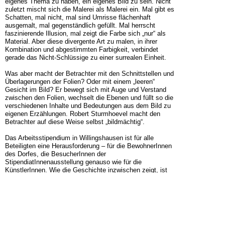
eigenes Thema zu haben, ein eigenes Bild zu sein. Nicht
zuletzt mischt sich die Malerei als Malerei ein. Mal gibt es
Schatten, mal nicht, mal sind Umrisse flächenhaft
ausgemalt, mal gegenständlich gefüllt. Mal herrscht
faszinierende Illusion, mal zeigt die Farbe sich „nur“ als
Material. Aber diese divergente Art zu malen, in ihrer
Kombination und abgestimmten Farbigkeit, verbindet
gerade das Nicht-
Schlüssige zu einer surrealen Einheit.
Was aber macht der Betrachter mit den Schnittstellen und
Überlagerungen der Folien? Oder mit einem „leeren“
Gesicht im Bild? Er bewegt sich mit Auge und Verstand
zwischen den Folien, wechselt die Ebenen und füllt so die
verschiedenen Inhalte und Bedeutungen aus dem Bild zu
eigenen Erzählungen. Robert Sturmhoevel macht den
Betrachter auf diese Weise selbst „bildmächtig“.
Das Arbeitsstipendium in Willingshausen ist für alle
Beteiligten eine Herausforderung – für die BewohnerInnen
des Dorfes, die BesucherInnen der
StipendiatInnenausstellung genauso wie für die
KünstlerInnen. Wie die Geschichte inzwischen zeigt, ist
das sehr produktiv – also genau das, was eine
Künstlerkolonie ausmacht.
Bernhard Balkenhol, 2018