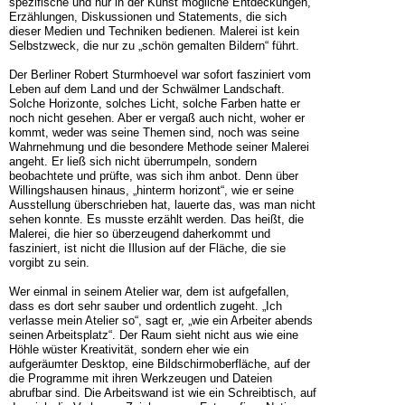
spezifische und nur in der Kunst mögliche Entdeckungen,
Erzählungen, Diskussionen und Statements, die sich
dieser Medien und Techniken bedienen. Malerei ist kein
Selbstzweck, die nur zu „schön gemalten Bildern“ führt.
Der Berliner Robert Sturmhoevel war sofort fasziniert vom
Leben auf dem Land und der Schwälmer Landschaft.
Solche Horizonte, solches Licht, solche Farben hatte er
noch nicht gesehen. Aber er vergaß auch nicht, woher er
kommt, weder was seine Themen sind, noch was seine
Wahrnehmung und die besondere Methode seiner Malerei
angeht. Er ließ sich nicht überrumpeln, sondern
beobachtete und prüfte, was sich ihm anbot. Denn über
Willingshausen hinaus, „hinterm horizont“, wie er seine
Ausstellung überschrieben hat, lauerte das, was man nicht
sehen konnte. Es musste erzählt werden. Das heißt, die
Malerei, die hier so überzeugend daherkommt und
fasziniert, ist nicht die Illusion auf der Fläche, die sie
vorgibt zu sein.
Wer einmal in seinem Atelier war, dem ist aufgefallen,
dass es dort sehr sauber und ordentlich zugeht. „Ich
verlasse mein Atelier so“, sagt er, „wie ein Arbeiter abends
seinen Arbeitsplatz“. Der Raum sieht nicht aus wie eine
Höhle wüster Kreativität, sondern eher wie ein
aufgeräumter Desktop, eine Bildschirmoberfläche, auf der
die Programme mit ihren Werkzeugen und Dateien
abrufbar sind. Die Arbeitswand ist wie ein Schreibtisch, auf