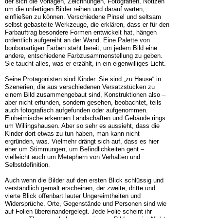
der sich die Vorlagen, Zeichnungen, Fotografien, Notizen
um die unfertigen Bilder reihen und darauf warten,
einfließen zu können. Verschiedene Pinsel und seltsam
selbst gebastelte Werkzeuge, die erklären, dass er für den
Farbauftrag besondere Formen entwickelt hat, hängen
ordentlich aufgereiht an der Wand. Eine Palette von
bonbonartigen Farben steht bereit, um jedem Bild eine
andere, entschiedene Farbzusammenstellung zu geben.
Sie taucht alles, was er erzählt, in ein eigenwilliges Licht.
Seine Protagonisten sind Kinder. Sie sind „zu Hause“ in
Szenerien, die aus verschiedenen Versatzstücken zu
einem Bild zusammengebaut sind, Konstruktionen also –
aber nicht erfunden, sondern gesehen, beobachtet, teils
auch fotografisch aufgefunden oder aufgenommen.
Einheimische erkennen Landschaften und Gebäude rings
um Willingshausen. Aber so sehr es aussieht, dass die
Kinder dort etwas zu tun haben, man kann nicht
ergründen, was. Vielmehr drängt sich auf, dass es hier
eher um Stimmungen, um Befindlichkeiten geht –
vielleicht auch um Metaphern von Verhalten und
Selbstdefinition.
Auch wenn die Bilder auf den ersten Blick schlüssig und
verständlich gemalt erscheinen, der zweite, dritte und
vierte Blick offenbart lauter Ungereimtheiten und
Widersprüche. Orte, Gegenstände und Personen sind wie
auf Folien übereinandergelegt. Jede Folie scheint ihr