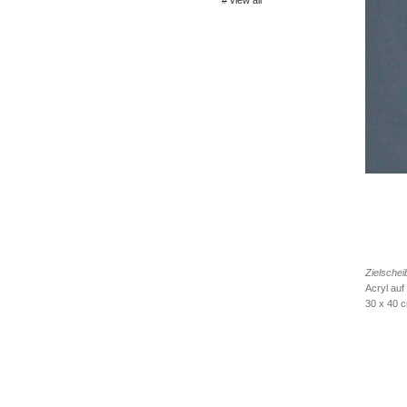
# view all
Zielschei
Acryl auf
30 x 40 