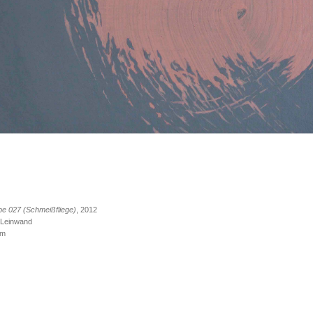
be 027 (Schmeißfliege)
, 2012
 Leinwand
cm