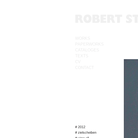
WORKS
PAPERWORKS
CATALOGES
TEXTS
CV
CONTACT
# 2012
# zielscheiben