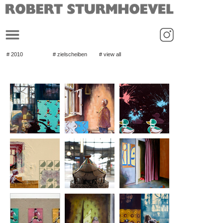
_
# 2010
# zielscheiben
# view all